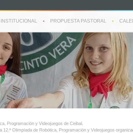
INSTITUCIONAL
PROPUESTA PASTORAL
CALE
ica, Programación y Videojuegos de Ceibal.
 la 12.ª Olimpíada de Robótica, Programación y Videojuegos organiza