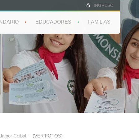
INGRESO
NDARIO
EDUCADORES
FAMILIAS
da por Ceibal. -
(VER FOTOS)