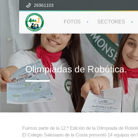
26961103
FOTOS
SECTORES
Olimpiadas de Robótica.
Fuimos parte de la 12.ª Edición de la Olimpíada de Robót
El Colegio Salesiano de la Costa presentó 14 equipos en