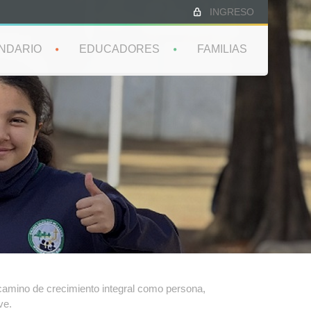
INGRESO
NDARIO
EDUCADORES
FAMILIAS
n camino de crecimiento integral como persona,
ve.