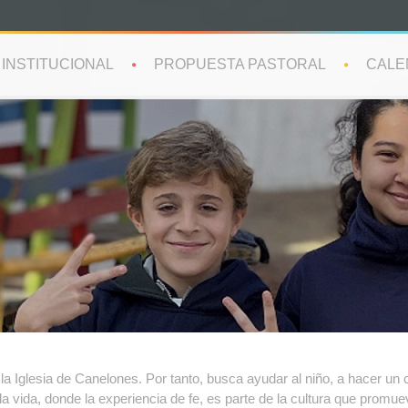
INSTITUCIONAL
PROPUESTA PASTORAL
CALE
e la Iglesia de Canelones. Por tanto, busca ayudar al niño, a hacer u
 vida, donde la experiencia de fe, es parte de la cultura que promue