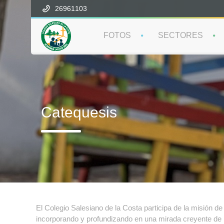
26961103
FOTOS
SECTORES
Catequesis
El Colegio Salesiano de la Costa participa de la misión d
incorporando y profundizando en una mirada creyente de la